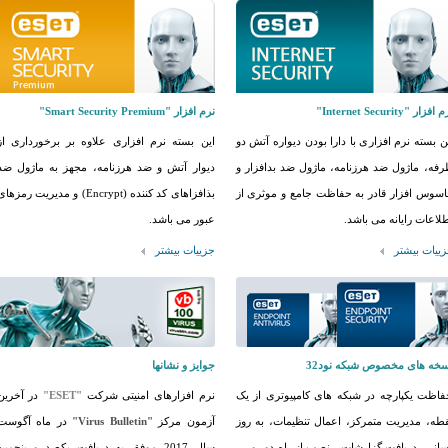
افزار "Internet Security"
نرم افزار "Smart Security Premium"
ن بسته نرم افزاری با دارا بودن دیواره آتش دو
این بسته نرم افزاری علاوه بر برخورداری از
فه، ماژول ضد هرزنامه، ماژول ضد بدافزار و
دیوار آتش و ضد هرزنامه، مجهز به ماژول ضد
سوس افزار قادر به حفاظت جامع و موثری از
بذافزاهای کد کننده (Encrypt) و مدیریت رمزها
لاعات رایانه می باشد.
عبور می باشد.
ییات بیشتر
جزییات بیشتر
خه های مخصوص شبکه نود32
جوایز و نشانها
اظت یکپارچه در شبکه های کامپیوتری از یک
نرم افزارهای امنیتی شرکت
"ESET"
در آخرین
طه، مدیریت متمرکز، اعمال تنظیمات، به روز
آزمون مرکز
"Virus Bulletin"
در ماه آگوست
انی، دریافت گزارشات ، نصب از راه دور و ...
سال 2017 موفق به دریافت یکصد و پنجمین