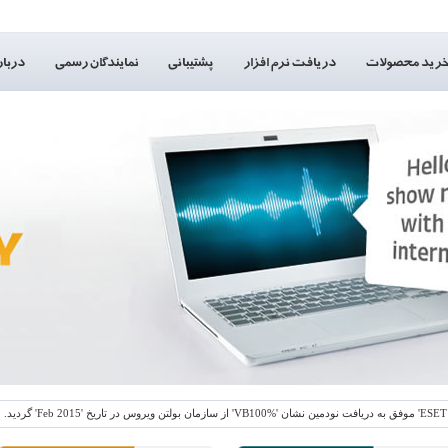
زر و پس nod32،آپدیت نود 32,آپدیت ناد 32,کدهای ناد 32,کدهای نود 32,دانلود یوزرنیم و پسورد نود 32,worm,firewall,virus,antivirus,smart,eset,ESET,nod32,security,virus,partner,nod 32,nod,NOD,NOD 32