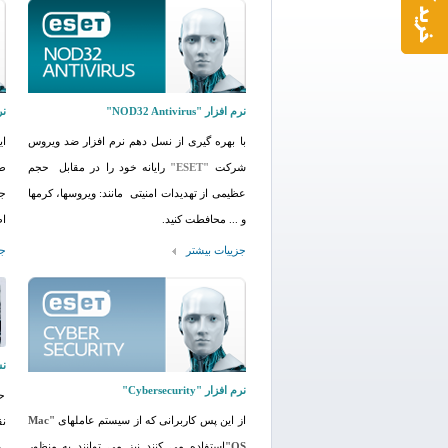
نرم افزار "NOD32 Antivirus"
نرم 
با بهره گیری از نسل دهم نرم افزار ضد ویروس
ای
شرکت
"ESET"
رایانه خود را در مقابل حجم
طر
عظیمی از تهدیدات امنیتی مانند: ویروسها، کرمها
جا
و ... محافطت کنید.
اط
جزییات بیشتر
جز
نس
نرم افزار "Cybersecurity"
حف
از این پس کاربرانی که از سیستم عاملهای
"Mac
نق
OS"
استفاده می کنند نیز می توانند به منظور
رس